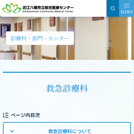
グ
本
ロ
フ
ロ
文
ー
ッ
MENU
ー
へ
カ
タ
バ
ル
ー
ル
ナ
へ
診療科・部門・センター
ナ
ビ
ビ
ゲ
ゲ
ー
ー
シ
シ
ョ
救急診療科
ョ
ン
ン
へ
へ
ページ内目次
救急診療科について