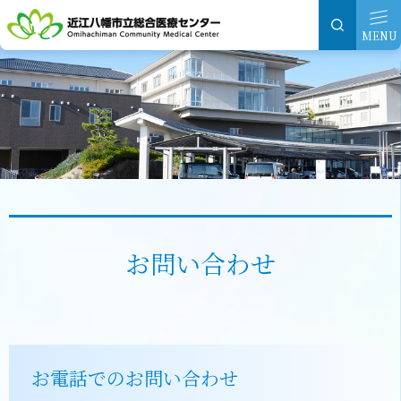
グ
本
ロ
フ
ロ
文
ー
ッ
MENU
ー
へ
カ
タ
バ
ル
ー
ル
ナ
へ
ナ
ビ
ビ
ゲ
ゲ
ー
ー
シ
シ
ョ
お問い合わせ
ョ
ン
ン
へ
へ
お電話でのお問い合わせ