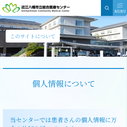
グ
本
ロ
フ
ロ
文
ー
ッ
MENU
ー
へ
カ
タ
バ
ル
ー
ル
ナ
へ
このサイトについて
ナ
ビ
ビ
ゲ
ゲ
ー
ー
シ
シ
ョ
個人情報について
ョ
ン
ン
へ
へ
当センターでは患者さんの個人情報に万