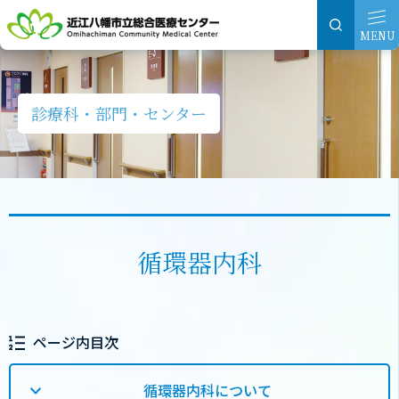
グ
本
ロ
フ
ロ
文
ー
ッ
MENU
ー
へ
カ
タ
バ
ル
ー
ル
ナ
へ
診療科・部門・センター
ナ
ビ
ビ
ゲ
ゲ
ー
ー
シ
シ
ョ
循環器内科
ョ
ン
ン
へ
へ
ページ内目次
循環器内科について