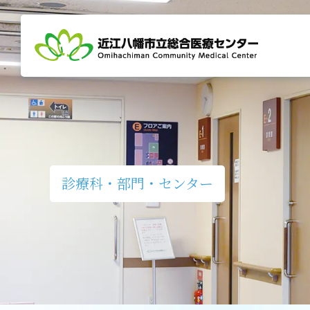
グ
本
ロ
フ
ロ
文
ー
ッ
ー
へ
カ
タ
バ
ル
ー
ル
ナ
へ
ナ
ビ
ビ
ゲ
ゲ
ー
ー
シ
診療科・部門・センター
シ
ョ
ョ
ン
ン
へ
へ