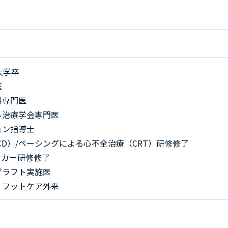
大学卒
医
科専門医
ル治療学会専門医
ョン指導士
CD）/ペーシングによる心不全治療（CRT）研修修了
ーカー研修修了
グラフト実施医
、フットケア外来