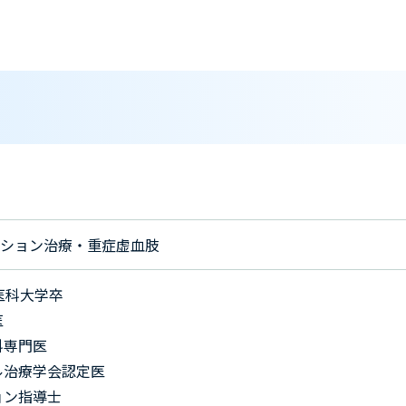
ション治療・重症虚血肢
医科大学卒
医
科専門医
ル治療学会認定医
ョン指導士