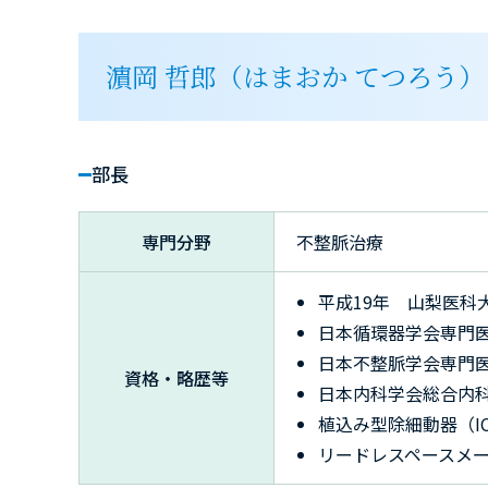
濵岡 哲郎（はまおか てつろう）
部長
専門分野
不整脈治療
平成19年 山梨医科
日本循環器学会専門
日本不整脈学会専門
資格・略歴等
日本内科学会総合内
植込み型除細動器（I
リードレスペースメ