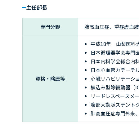
主任部長
専門分野
肺高血圧症、重症虚血肢
平成18年 山梨医科
日本循環器学会専門
日本内科学会総合内
日本心血管カテーテ
資格・略歴等
心臓リハビリテーシ
植込み型除細動器（I
リードレスペースメ
腹部大動脈ステント
肺高血圧症専門外来