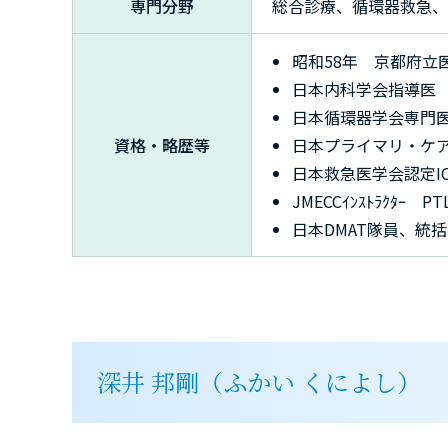
専門分野
総合診療、循環器救急、
昭和58年 京都府立
日本内科学会指導医
日本循環器学会専門
資格・略歴等
日本プライマリ・ケ
日本救急医学会認定ICLS
JMECCｲﾝｽﾄﾗｸﾀｰ PTL
日本DMAT隊員、統括
深井 邦剛（ふかい くによし）