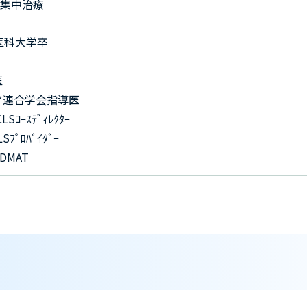
集中治療
医科大学卒
医
ア連合学会指導医
ｺｰｽﾃﾞｨﾚｸﾀｰ
Sﾌﾟﾛﾊﾞｲﾀﾞｰ
DMAT