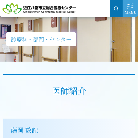
グ
本
ロ
フ
ロ
文
ー
ッ
MENU
ー
へ
カ
タ
バ
ル
ー
ル
ナ
へ
診療科・部門・センター
ナ
ビ
ビ
ゲ
ゲ
ー
ー
シ
シ
ョ
医師紹介
ョ
ン
ン
へ
へ
藤岡 数記