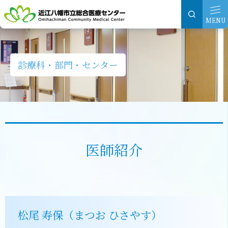
グ
本
ロ
フ
ロ
文
ー
ッ
MENU
ー
へ
カ
タ
バ
ル
ー
ル
ナ
へ
診療科・部門・センター
ナ
ビ
ビ
ゲ
ゲ
ー
ー
シ
シ
ョ
医師紹介
ョ
ン
ン
へ
へ
松尾 寿保（まつお ひさやす）