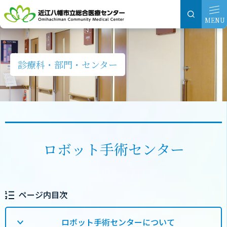
グ
本
ロ
フ
ロ
文
ー
ッ
MENU
ー
へ
カ
タ
バ
ル
ー
ル
ナ
へ
診療科・部門・センター
ナ
ビ
ビ
ゲ
ゲ
ー
ー
シ
シ
ョ
ロボット手術センター
ョ
ン
ン
へ
へ
ページ内目次
ロボット手術センターについて