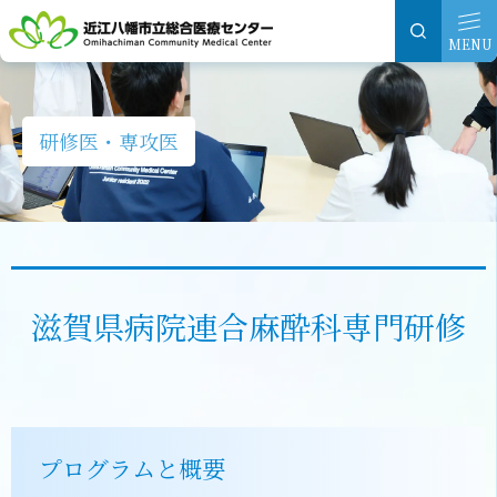
グ
本
ロ
フ
ロ
文
ー
ッ
MENU
ー
へ
カ
タ
バ
ル
ー
ル
ナ
へ
研修医・専攻医
ナ
ビ
ビ
ゲ
ゲ
ー
ー
シ
シ
ョ
滋賀県病院連合麻酔科専門研修
ョ
ン
ン
へ
へ
プログラムと概要