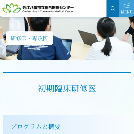
グ
本
ロ
フ
ロ
文
ー
ッ
MENU
ー
へ
カ
タ
バ
ル
ー
ル
ナ
へ
研修医・専攻医
ナ
ビ
ビ
ゲ
ゲ
ー
ー
シ
シ
ョ
初期臨床研修医
ョ
ン
ン
へ
へ
ブログラムと概要