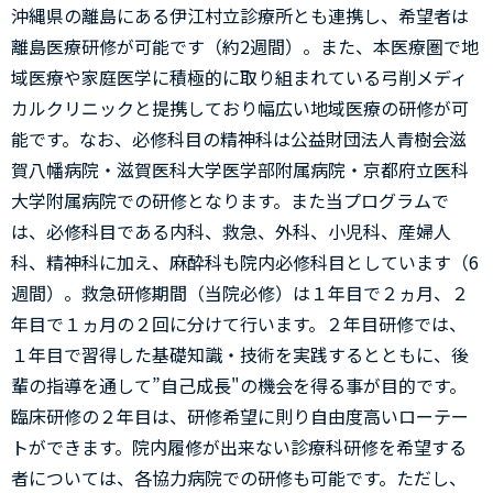
沖縄県の離島にある伊江村立診療所とも連携し、希望者は
離島医療研修が可能です（約2週間）。また、本医療圏で地
域医療や家庭医学に積極的に取り組まれている弓削メディ
カルクリニックと提携しており幅広い地域医療の研修が可
能です。なお、必修科目の精神科は公益財団法人青樹会滋
賀八幡病院・滋賀医科大学医学部附属病院・京都府立医科
大学附属病院での研修となります。また当プログラムで
は、必修科目である内科、救急、外科、小児科、産婦人
科、精神科に加え、麻酔科も院内必修科目としています（6
週間）。救急研修期間（当院必修）は１年目で２ヵ月、２
年目で１ヵ月の２回に分けて行います。２年目研修では、
１年目で習得した基礎知識・技術を実践するとともに、後
輩の指導を通して”自己成長"の機会を得る事が目的です。
臨床研修の２年目は、研修希望に則り自由度高いローテー
トができます。院内履修が出来ない診療科研修を希望する
者については、各協力病院での研修も可能です。ただし、