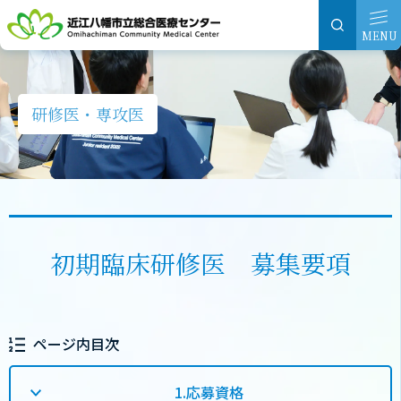
グ
本
ロ
フ
ロ
文
ー
ッ
MENU
ー
へ
カ
タ
バ
ル
ー
ル
ナ
へ
研修医・専攻医
ナ
ビ
ビ
ゲ
ゲ
ー
ー
シ
シ
ョ
初期臨床研修医 募集要項
ョ
ン
ン
へ
へ
ページ内目次
1.応募資格