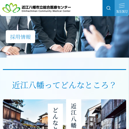
グ
本
ロ
フ
ロ
文
ー
ッ
MENU
ー
へ
カ
タ
バ
ル
ー
ル
ナ
へ
採用情報
ナ
ビ
ビ
ゲ
ゲ
ー
ー
シ
シ
ョ
近江八幡ってどんなところ？
ョ
ン
ン
へ
へ