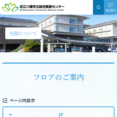
グ
本
ロ
フ
ロ
文
ー
ッ
MENU
ー
へ
カ
タ
バ
ル
ー
ル
ナ
へ
当院について
ナ
ビ
ビ
ゲ
ゲ
ー
ー
シ
シ
ョ
フロアのご案内
ョ
ン
ン
へ
へ
ページ内目次
1F